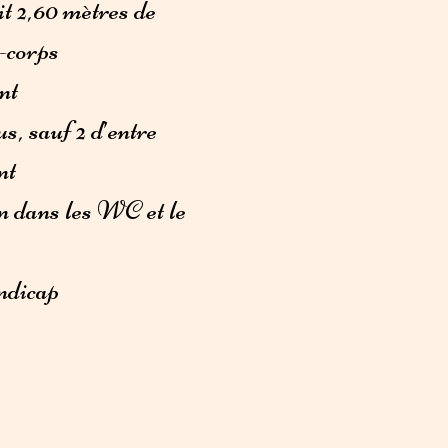
it 2,60 mètres de
e-corps
nt
s, sauf 2 d’entre
nt
ion dans les WC et le
andicap