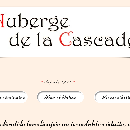
~
depuis 1921
~
e séminaire
Bar et Tabac
Accessibili
e clientèle handicapée ou à mobilité réduite,