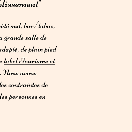
blissement"
côté sud, bar/tabac,
a grande salle de
adapté, de plain pied
le
label Tourisme et
es. Nous avons
es contraintes de
 les personnes en