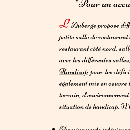
"Pour un accue
L'
Auberge propose diffé
petite salle de restauran
restaurant côté nord, sall
avec les différentes salles
Handicap
pour les défici
également mis en oeuvre 
terrain, d’environnement 
situation de handicap. N’h
Cheminements intérieurs 