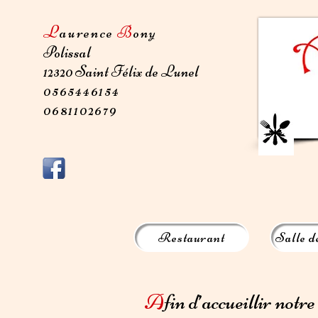
L
aurence
B
ony
Polissal
12320 Saint Félix de Lunel
0565446154
0681102679
Restaurant
Salle d
A
fin d’accueillir notr