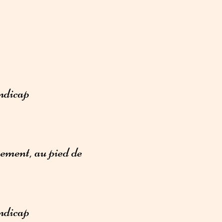
andicap
sement, au pied de
andicap